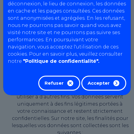
déconnexion, le lieu de connexion, les données
et aux libertés (dite « Loi Informatique et
en cache et les pages consultées. Ces données
Libertés ») et du Règlement (UE) n° 2016/679 du
sont anonymisées et agrégées. En les refusant,
27 avril 2016 dit « Règlement général sur la
nous ne pourrons pas savoir quand vous avez
protection des données » (ou « RGDP »). Cette
visité notre site et ne pourrons pas suivre ses
politique décrit la manière dont AutoBilan-
performances. En poursuivant votre
Systems s’engage à collecter, utiliser et
navigation, vous acceptez l'utilisation de ces
protéger vos données personnelles.
cookies. Pour en savoir plus, veuillez consulter
Pourquoi vos données sont-elles
notre
"Politique de confidentialité".
collectées ?
AutoBilan-Systems s’engage à traiter vos
données personnelles dans le strict respect de
Refuser
Accepter
ces finalités, et n’entend en aucun cas les
utiliser à d’autres fins. Vos données servent
uniquement à des fins légitimes portées à
votre connaissance et restent strictement
confidentielles. Sur notre site, les finalités pour
lesquelles vos données sont collectées sont les
suivantes :