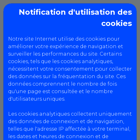
Notification d'utilisation des
cookies
AUTO CONTROLE
MOTHAIS
Notre site Internet utilise des cookies pour
améliorer votre expérience de navigation et
surveiller les performances du site. Certains
Politique RGPD
cookies, tels que les cookies analytiques,
nécessitent votre consentement pour collecter
des données sur la fréquentation du site. Ces
données comprennent le nombre de fois
DONNÉES PERSONNELLES
qu'une page est consultée et le nombre
Politique de confidentialité
d'utilisateurs uniques.
AutoBilan-Systems s’engage à ce que la
Les cookies analytiques collectent uniquement
collecte et le traitement de vos données
des données de connexion et de navigation,
personnelles effectués à partir du site soient
telles que l'adresse IP affectée à votre terminal,
conformes à la loi n° 78-17 du 6 janvier 1978
les dates et heures de connexion et de
modifiée, relative à l’informatique, aux fichiers